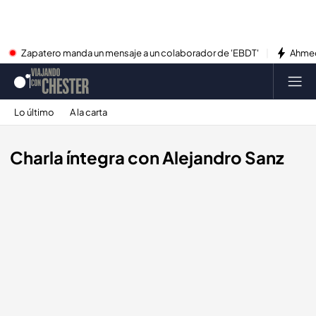
Zapatero manda un mensaje a un colaborador de 'EBDT'
Ahmed
Lo último
A la carta
Charla íntegra con Alejandro Sanz