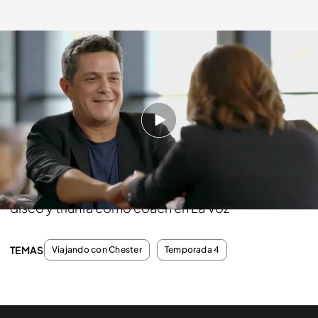
cuatro.com
31 MAY 2015 - 23:30h.
Compartir
Disfruta con la entrevista completa de Pepa
Bueno al cantante español que presenta nuevo
disco y triunfa como coach en La Voz
TEMAS
Viajando con Chester
Temporada 4