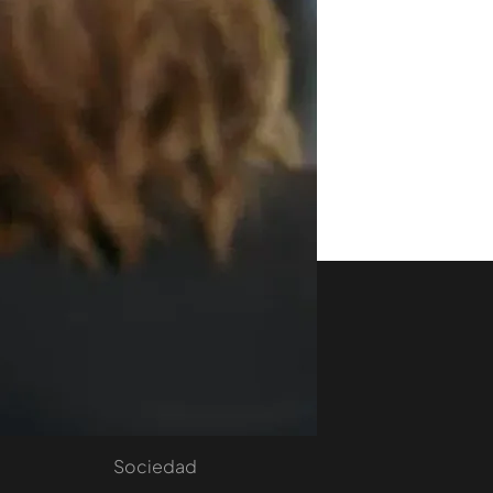
aset
Noticias Cuatro
nity
Nacional
Internacional
Sociedad