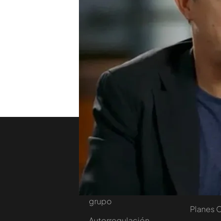
Giras mundiales, millones 
cosechado Alejandro Sanz?
es, sino porque no me quit
problemilla que a veces "l
TEMAS
Viajando con Chester
Nosotros
Corpora
Contacta
Comprar
Trabaja en nuestro
Ofertas 
grupo
Planes 
Autorregulación