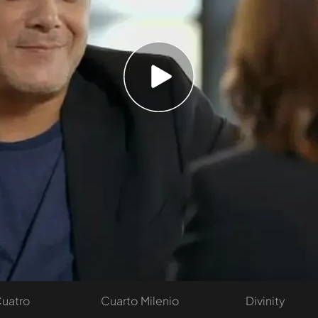
de discos vendidos... ¿cúanto dinero ha
. "No lo sé, pero no por la gran cantidad que
a el sueño". Una indiferencia que le provoca un
e pone la cara colorada".
Temporada 4
tivo
Programas
Más de Medi
 entradas
First Dates
Mediaset Infi
y regalos
En boca de todos
Telecinco
Cuatro
Cuarto Milenio
Divinity