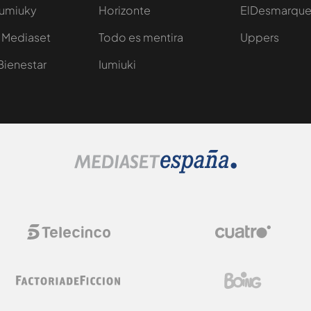
Iumiuky
Horizonte
ElDesmarqu
 Mediaset
Todo es mentira
Uppers
Bienestar
Iumiuki