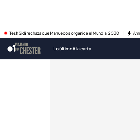
Tesh Sidi rechaza que Marruecos organice el Mundial 2030
Ahm
Lo último
A la carta