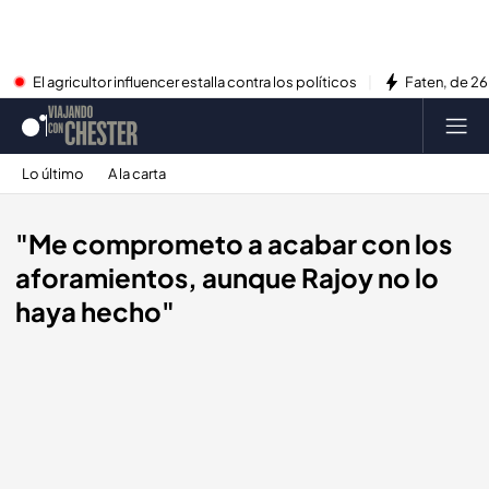
El agricultor influencer estalla contra los políticos
Faten, de 26
Lo último
A la carta
"Me comprometo a acabar con los
aforamientos, aunque Rajoy no lo
haya hecho"