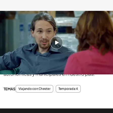
cuatro.com
10 MAY 2015 - 23:46h.
Compartir
Disfruta con la charla completa con el líder de
Podemos a dos semanas de las elecciones
autonómicas y municipales en nuestro país.
TEMAS
Viajando con Chester
Temporada 4