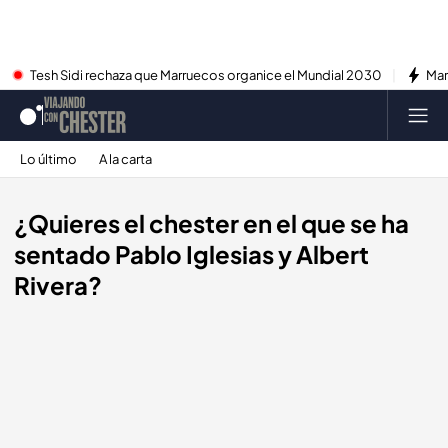
Tesh Sidi rechaza que Marruecos organice el Mundial 2030
Mar
Lo último
A la carta
¿Quieres el chester en el que se ha
sentado Pablo Iglesias y Albert
Rivera?