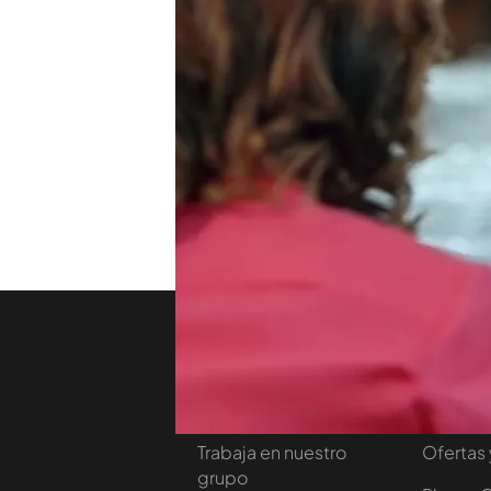
Albert Rivera ha hablado d
que desde el primer día ere
cuando se le despida". El
a demostras que se puede
profundamente responsab
TEMAS
Viajando con Chester
Nosotros
Corpora
Contacta
Comprar
Trabaja en nuestro
Ofertas 
grupo