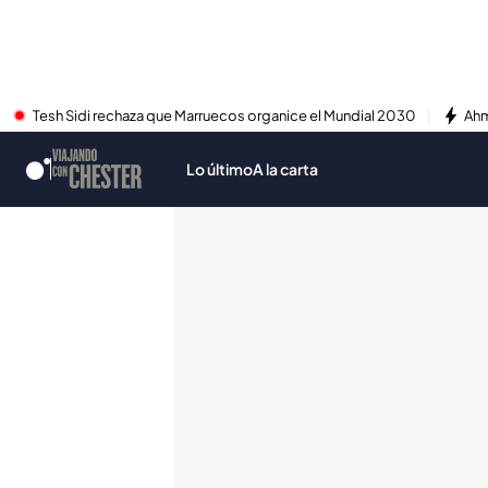
Tesh Sidi rechaza que Marruecos organice el Mundial 2030
Ahm
Lo último
A la carta