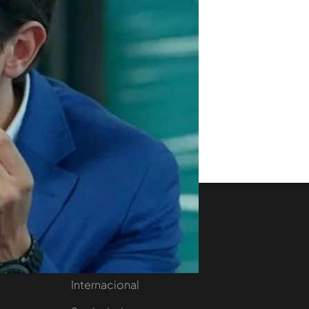
aset
Noticias Cuatro
nity
Nacional
Internacional