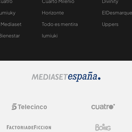
Cuatro
Cuarto Milenio
Divinity
Iumiuky
Horizonte
ElDesmarqu
 Mediaset
Todo es mentira
Uppers
Bienestar
Iumiuki