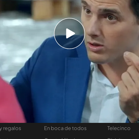
e 'contrato único': "Queremos un contrato en el
s fijo y en el que se le pague la proporción
 líder de Ciudadanos ha añadido: "Ciudadanos va
 hacer un cambio profundo siendo
le".
Temporada 4
tivo
Programas
Más de Medi
 entradas
First Dates
Mediaset Infi
y regalos
En boca de todos
Telecinco