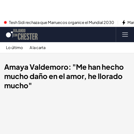
Tesh Sidi rechaza que Marruecos organice el Mundial 2030
Mar
Lo último
A la carta
Amaya Valdemoro: "Me han hecho
mucho daño en el amor, he llorado
mucho"