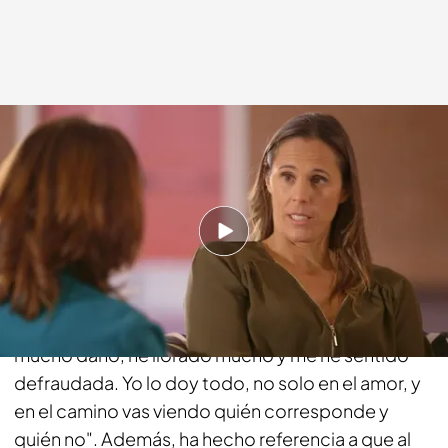
cuatro.com
03 MAY 2015 - 23:25h.
Compartir
Amaya ha dejado aflorar su lado más romántico.
"El amor lo he dejado aparcado, me han hecho
mucho daño, he llorado mucho y me he sentido
defraudada. Yo lo doy todo, no solo en el amor, y
en el camino vas viendo quién corresponde y
quién no". Además, ha hecho referencia a que al