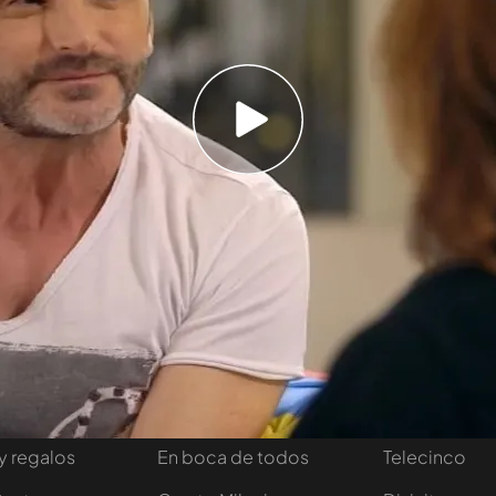
a compartido su visión de la sociedad actual.
acabar. Además aprovecha para criticar el 21%
puedo apoyar a gente que no quiere a mi
la para mi y otra para hacienda. Me quitan el
Temporada 4
tivo
Programas
Más de Medi
 entradas
First Dates
Mediaset Infi
y regalos
En boca de todos
Telecinco