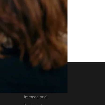
aset
Noticias Cuatro
nity
Nacional
Internacional