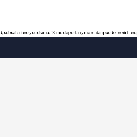
, subsahariano y su drama: "Si me deportan y me matan puedo morir tranq