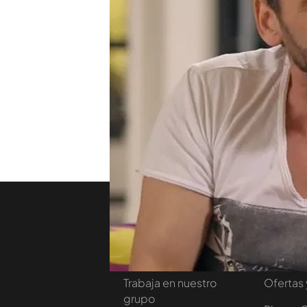
Fernando Tejero también h
Corrupción, paro... debe 
de IVA de la cultura: "No 
profesión. Hago una pelícu
51%"
TEMAS
Viajando con Chester
Nosotros
Corpora
Contacta
Comprar
Trabaja en nuestro
Ofertas 
grupo