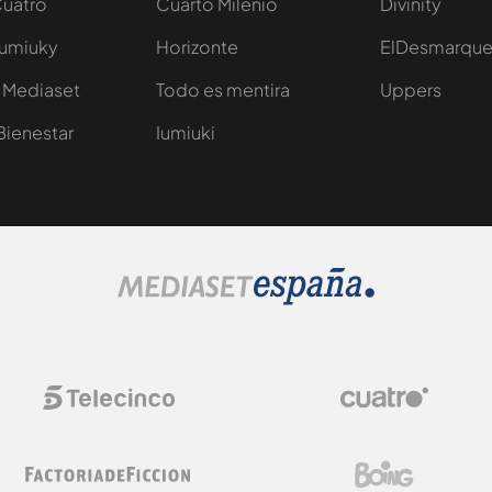
Cuatro
Cuarto Milenio
Divinity
Iumiuky
Horizonte
ElDesmarqu
 Mediaset
Todo es mentira
Uppers
Bienestar
Iumiuki