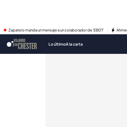
Zapatero manda un mensaje a un colaborador de 'EBDT'
Ahmed
Lo último
A la carta