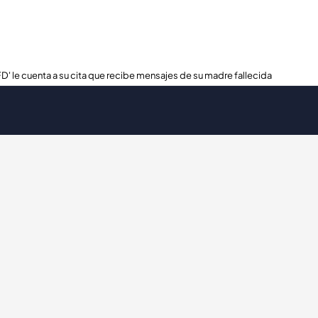
FD' le cuenta a su cita que recibe mensajes de su madre fallecida