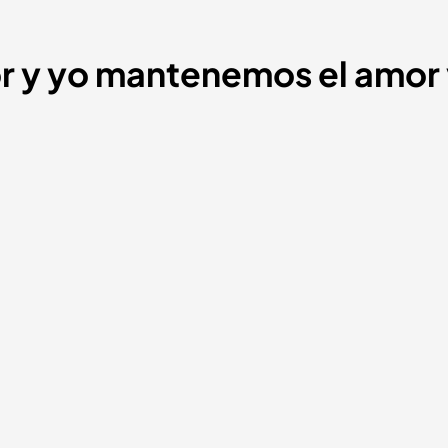
or y yo mantenemos el amo