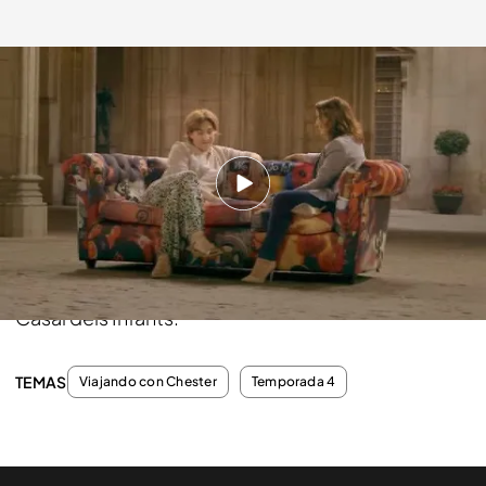
cuatro.com
12 JUL 2015 - 23:20h.
Compartir
Participa en la subasta del 'Chester' donde se han
sentado Pepa Bueno y Ada Colau y colabora con
Casal dels Infants.
TEMAS
Viajando con Chester
Temporada 4