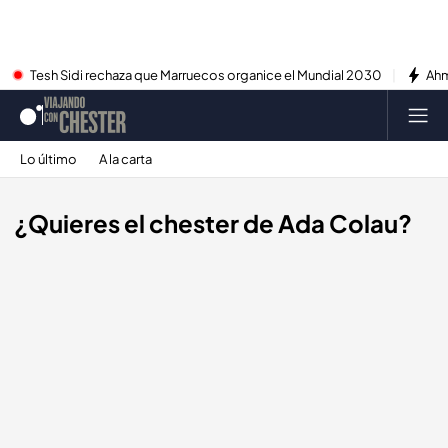
Tesh Sidi rechaza que Marruecos organice el Mundial 2030
Ahm
Lo último
A la carta
¿Quieres el chester de Ada Colau?