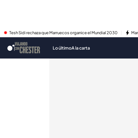
Tesh Sidi rechaza que Marruecos organice el Mundial 2030
Mar
Lo último
A la carta