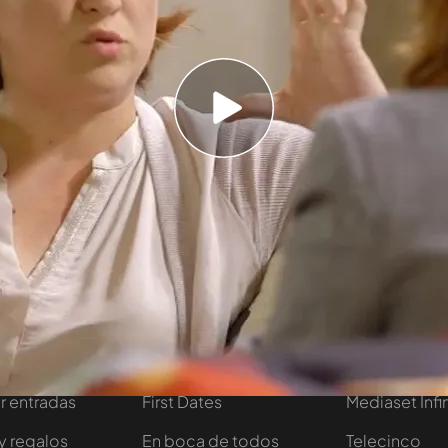
sea bueno para todo el mundo". Así ha hecho
polémica del sector turístico en Barcelona.
es un activo muy importante de la ciudad y
do". Sin embargo, "hay que mirar qué tipo de
an porque en turismo hay algunos casos que
egurado.
Temporada 4
tivo
Programas
Más de Medi
 entradas
First Dates
Mediaset Infi
y regalos
En boca de todos
Telecinco