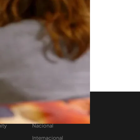
aset
Noticias Cuatro
nity
Nacional
Internacional