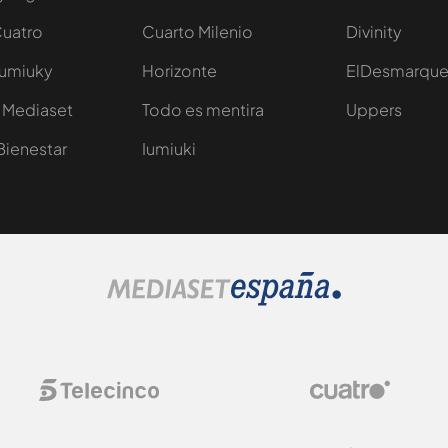
Cuatro
Cuarto Milenio
Divinity
Iumiuky
Horizonte
ElDesmarqu
 Mediaset
Todo es mentira
Uppers
Bienestar
Iumiuki