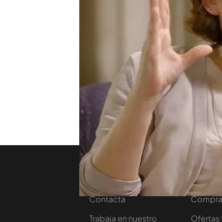
"Queremos que el modelo 
referencia Ada Colau a la 
Considera que "el turismo 
queremos que lo siga sien
puestos de trabajo se cre
rozan la esclavitud" ha as
TEMAS
Viajando con Chester
Nosotros
Corpora
Contacta
Comprar
Trabaja en nuestro
Ofertas 