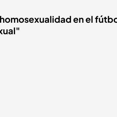
 homosexualidad en el fútbo
xual"