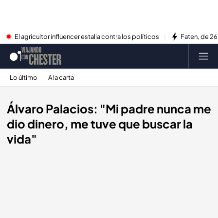
El agricultor influencer estalla contra los políticos
Faten, de 26
Lo último
A la carta
Álvaro Palacios: "Mi padre nunca me
dio dinero, me tuve que buscar la
vida"