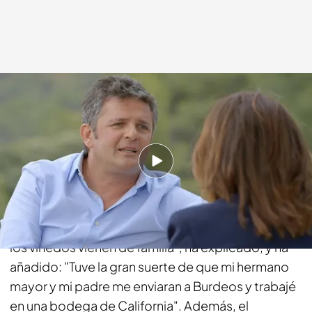
cuatro.com
06 JUL 2015 - 00:30h.
Compartir
Álvaro Palacios le ha contado a Pepa cuál es el
origen de su profesión. "Mi familia es bodeguera y
los viñedos vienen de familia", ha explicado, y ha
añadido: "Tuve la gran suerte de que mi hermano
mayor y mi padre me enviaran a Burdeos y trabajé
en una bodega de California". Además, el