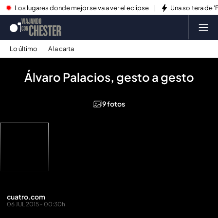
Los lugares donde mejor se va a ver el eclipse
Una soltera de '
Lo último
A la carta
Álvaro Palacios, gesto a gesto
9 fotos
cuatro.com
06 JUL 2015 - 00:30h.