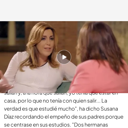
cuatro.com
28 JUN 2015 - 23:05h.
Compartir
"Mi padre se tomó tan enserio mis estudios que no
me dejaba ni salir, en el sentido que mis amigas
salían y, a la hora que salían, yo tenía que estar en
casa, por lo que no tenía con quien salir... La
verdad es que estudié mucho", ha dicho Susana
Díaz recordando el empeño de sus padres porque
se centrase en sus estudios. "Dos hermanas