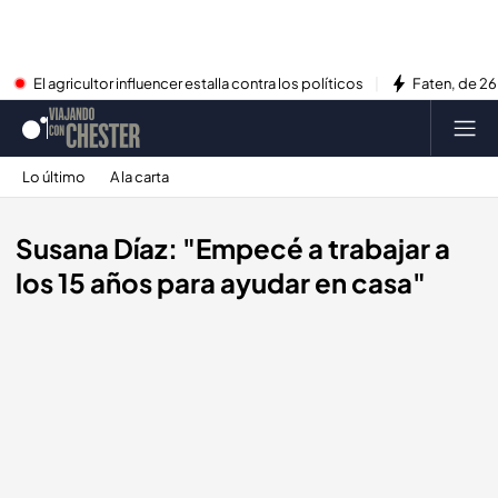
El agricultor influencer estalla contra los políticos
Faten, de 26
Lo último
A la carta
Susana Díaz: "Empecé a trabajar a
los 15 años para ayudar en casa"