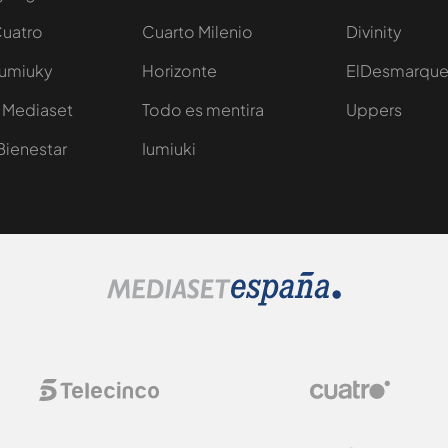
Cuatro
Cuarto Milenio
Divinity
Iumiuky
Horizonte
ElDesmarqu
 Mediaset
Todo es mentira
Uppers
Bienestar
Iumiuki