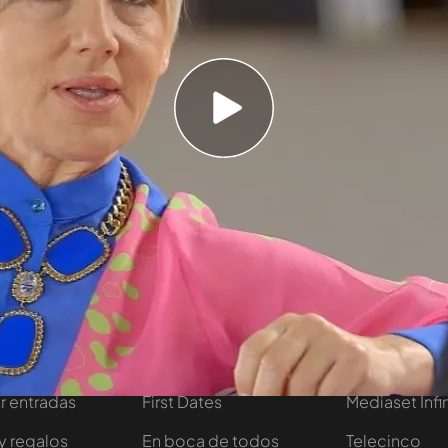
ablado con Pepa Bueno de uno de los momentos
ccidente ocurrido hace siete años que casi le
que menos daño físico sufrió. Pero en el accidente
co que no tenía familia y nosotros muchas veces
guien hubiera dicho que iba a ocurrir eso y uno
a ofrecido", ha declarado la artista.
Temporada 4
tivo
Programas
Más de Medi
 entradas
First Dates
Mediaset Infi
y regalos
En boca de todos
Telecinco