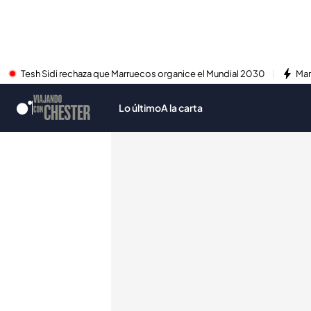
Tesh Sidi rechaza que Marruecos organice el Mundial 2030
Mar
Lo último
A la carta