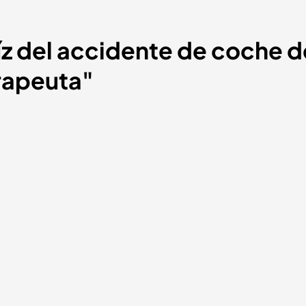
aíz del accidente de coche d
erapeuta"