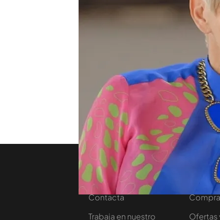
Ana Torroja también ha h
más duros de su vida, un a
cuesta la vida. "Yo fui la 
murió un amigo. Era el úni
nos hemos dicho que, si al
tenía que irse, él se hubier
TEMAS
Viajando con Chester
Nosotros
Corpora
Contacta
Comprar
Trabaja en nuestro
Ofertas 