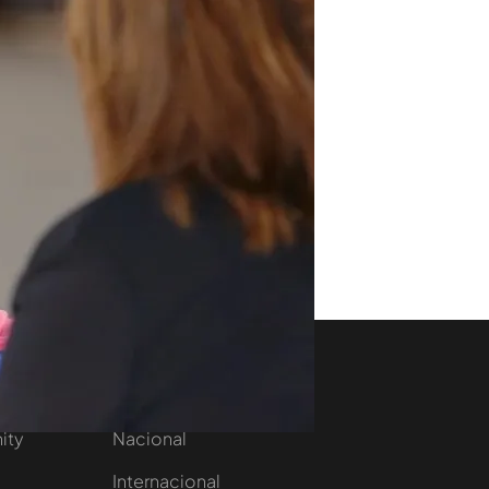
aset
Noticias Cuatro
nity
Nacional
Internacional