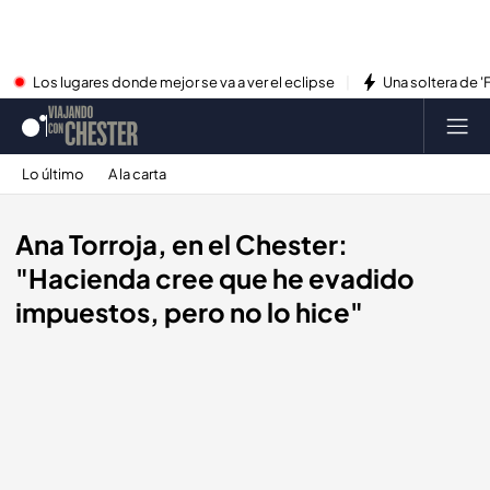
Los lugares donde mejor se va a ver el eclipse
Una soltera de '
Lo último
A la carta
Ana Torroja, en el Chester:
"Hacienda cree que he evadido
impuestos, pero no lo hice"