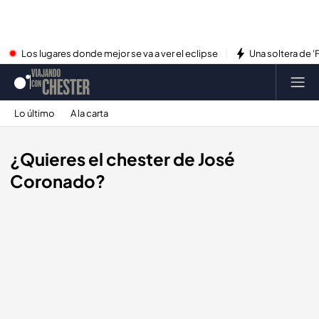
Los lugares donde mejor se va a ver el eclipse
Una soltera de '
Lo último
A la carta
¿Quieres el chester de José
Coronado?