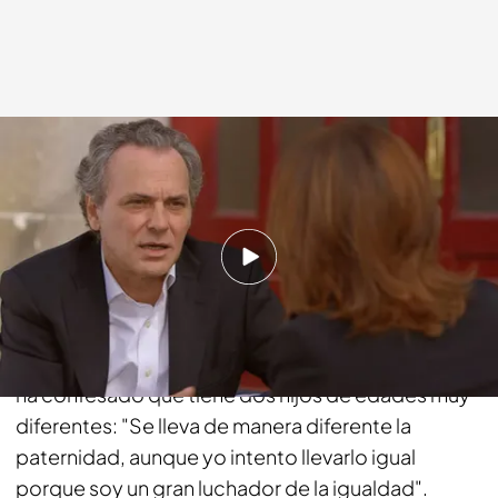
cuatro.com
12 ABR 2015 - 23:55h.
Compartir
Jose Coronado ha recordado
el difícil momento
que vivió en Planeta Calleja
junto a su hijo. El actor
ha confesado que tiene dos hijos de edades muy
diferentes: "Se lleva de manera diferente la
paternidad, aunque yo intento llevarlo igual
porque soy un gran luchador de la igualdad".