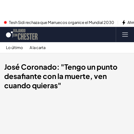
Tesh Sidi rechaza que Marruecos organice el Mundial 2030
Ahm
Lo último
A la carta
José Coronado: "Tengo un punto
desafiante con la muerte, ven
cuando quieras"