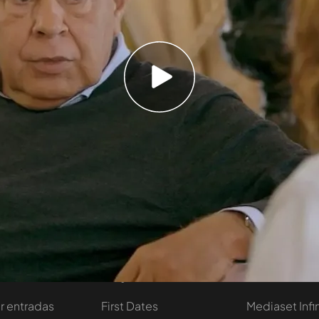
itar la cara de asombro tras recibir la
¿Te sienta mal cuando dicen que Pablo Iglesias
 70?". Felipe no ha dudado: "No, no me sienta
lo identifico conmigo. Se parece mucho más a
poral, en cómo dice las cosas, se parece mucho,
umana. Mucho más. En su manera, en sus
r...
Temporada 4
tivo
Programas
Más de Medi
 entradas
First Dates
Mediaset Infi