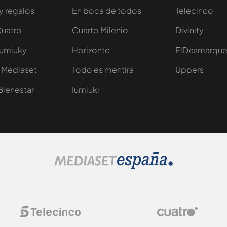
y regalos
En boca de todos
Telecinco
Cuatro
Cuarto Milenio
Divinity
Iumiuky
Horizonte
ElDesmarqu
 Mediaset
Todo es mentira
Uppers
Bienestar
Iumiuki