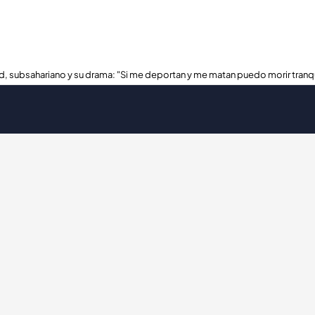
, subsahariano y su drama: "Si me deportan y me matan puedo morir tranq