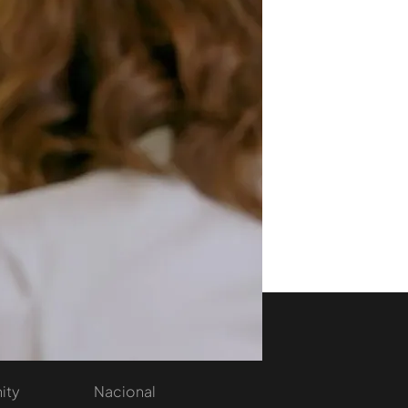
aset
Noticias Cuatro
nity
Nacional