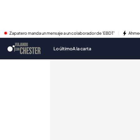
Zapatero manda un mensaje a un colaborador de 'EBDT'
Ahmed
Lo último
A la carta