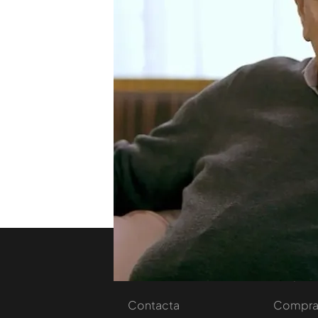
Pepa Bueno no ha podido ev
respuesta a su pregunta: "
se parece a ti en los años
mal. La verdad es que no 
Aznar. En su lenguaje cor
incluso en su tipología h
afirmaciones, en su carácte
TEMAS
Viajando con Chester
Nosotros
Corpora
Contacta
Comprar