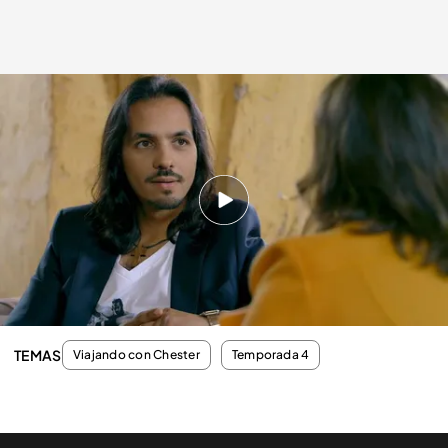
cuatro.com
14 JUN 2015 - 22:30h.
Compartir
Vuelve a ver 'Esperando a Chester', íntegro y a la
carta.
TEMAS
Viajando con Chester
Temporada 4