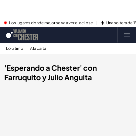
Los lugares donde mejor se va a ver el eclipse
Una soltera de '
Lo último
A la carta
'Esperando a Chester' con
Farruquito y Julio Anguita