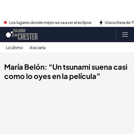
Los lugares donde mejor se va a ver el eclipse
Una soltera de '
Lo último
A la carta
María Belón: “Un tsunami suena casi
como lo oyes en la película”