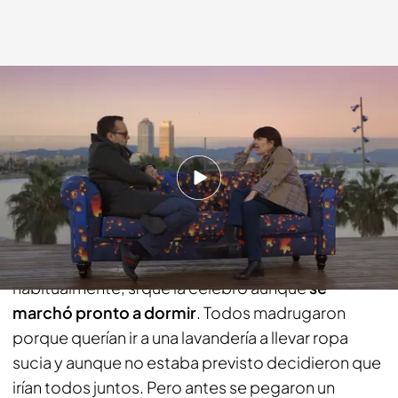
cuatro.com
16 NOV 2014 - 23:10h.
Compartir
María recuerda esa noche de Navidad en el hotel,
donde a pesar de no celebrar la Navidad
habitualmente, sí que la celebro aunque
se
marchó pronto a dormir
. Todos madrugaron
porque querían ir a una lavandería a llevar ropa
sucia y aunque no estaba previsto decidieron que
irían todos juntos. Pero antes se pegaron un