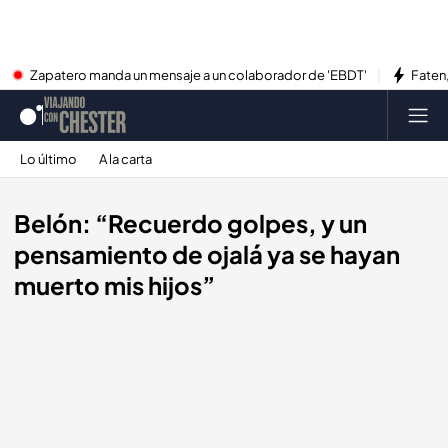
Zapatero manda un mensaje a un colaborador de 'EBDT'
Faten,
Lo último
A la carta
Belón: “Recuerdo golpes, y un
pensamiento de ojalá ya se hayan
muerto mis hijos”