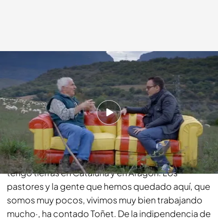
cuatro.com
09 NOV 2014 - 21:52h.
Compartir
Toñet Lo Llarc es
el mejor pastor de Puente de
Montañana, en Huesca.
"Yo soy de Aragón, pero
tengo tierras en Cataluña y en Aragón. Los
pastores y la gente que hemos quedado aquí, que
somos muy pocos, vivimos muy bien trabajando
mucho·, ha contado Toñet. De la indipendencia de