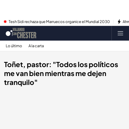
Tesh Sidi rechaza que Marruecos organice el Mundial 2030
Ahm
Lo último
A la carta
Toñet, pastor: "Todos los políticos
me van bien mientras me dejen
tranquilo"