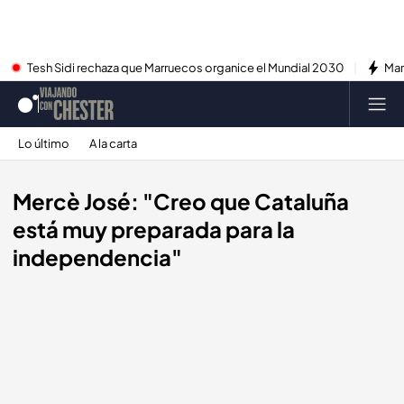
Tesh Sidi rechaza que Marruecos organice el Mundial 2030
Mar
Lo último
A la carta
Mercè José: "Creo que Cataluña
está muy preparada para la
independencia"