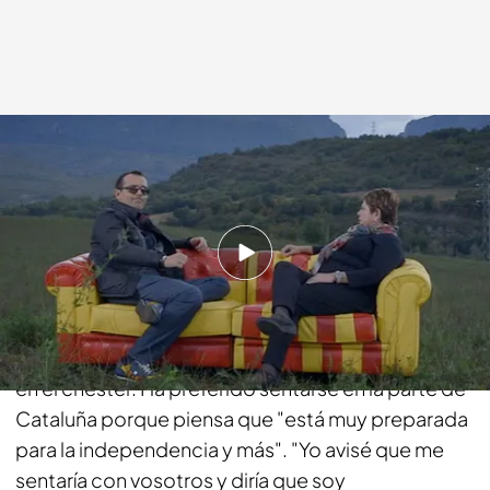
cuatro.com
09 NOV 2014 - 22:38h.
Compartir
Marcè José, concejala del PP de Puente de
Montañana, ha sido muy clara a la hora de sentarse
en el chester. Ha preferido sentarse en la parte de
Cataluña porque piensa que "está muy preparada
para la independencia y más". "Yo avisé que me
sentaría con vosotros y diría que soy