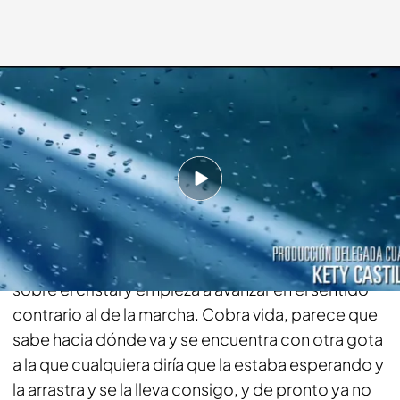
cuatro.com
02 NOV 2014 - 21:44h.
Compartir
Seguro que te has fijado alguna vez…una gota
cualquiera, una entre un millón de pronto cae
sobre el cristal y empieza a avanzar en el sentido
contrario al de la marcha. Cobra vida, parece que
sabe hacia dónde va y se encuentra con otra gota
a la que cualquiera diría que la estaba esperando y
la arrastra y se la lleva consigo, y de pronto ya no