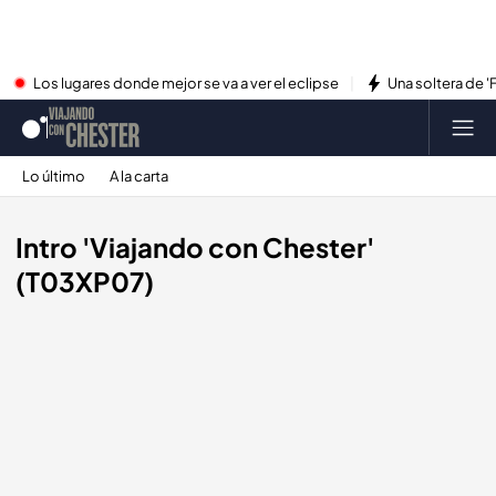
Los lugares donde mejor se va a ver el eclipse
Una soltera de '
Lo último
A la carta
Intro 'Viajando con Chester'
(T03XP07)