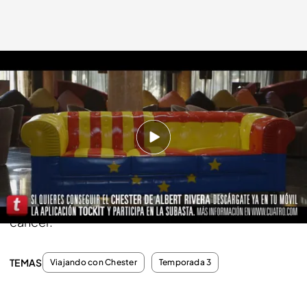
cuatro.como
02 NOV 2014 - 23:15h.
Compartir
El dinero de la subasta del chester de la entrevista
se donará a la Asociación Española contra el
cáncer.
TEMAS
Viajando con Chester
Temporada 3