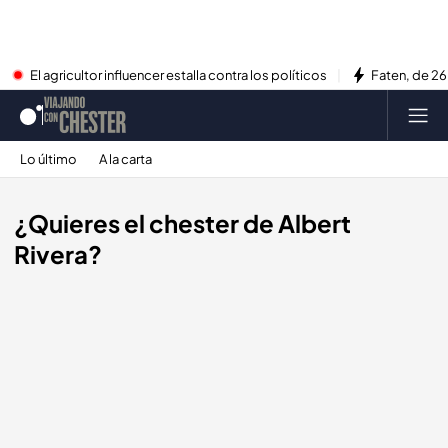
El agricultor influencer estalla contra los políticos
Faten, de 26
Lo último
A la carta
¿Quieres el chester de Albert
Rivera?