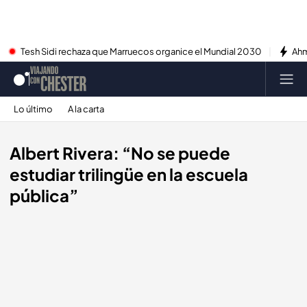
Tesh Sidi rechaza que Marruecos organice el Mundial 2030
Ahm
Lo último
A la carta
Albert Rivera: “No se puede
estudiar trilingüe en la escuela
pública”