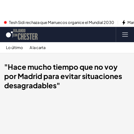
Tesh Sidi rechaza que Marruecos organice el Mundial 2030
Mar
Lo último
A la carta
"Hace mucho tiempo que no voy
por Madrid para evitar situaciones
desagradables"