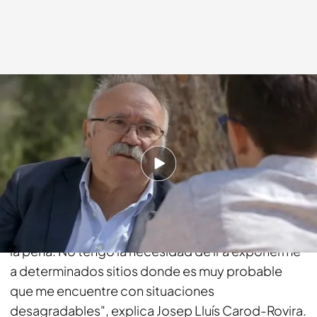
cuatro.com
26 OCT 2014 - 22:30h.
Compartir
"Gente que te insulta, gente que se te acerca con
el himno de España y te lo pone en el oído… no vale
la pena. No tengo la necesidad de ir a exponerme
a determinados sitios donde es muy probable
que me encuentre con situaciones
desagradables", explica Josep Lluís Carod-Rovira.