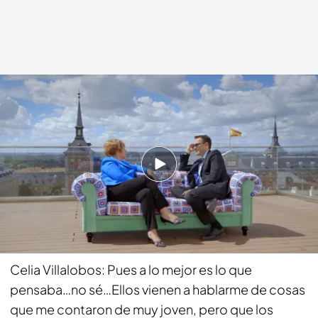
cuatro.com
19 OCT 2014 - 23:00h.
Compartir
Risto Mejide: Para una vez que abrió la boquita
(Pedro Arriola) la lió…llamó “friki” a Pablo Iglesias.
Celia Villalobos: Pues a lo mejor es lo que
pensaba…no sé…Ellos vienen a hablarme de cosas
que me contaron de muy joven, pero que los