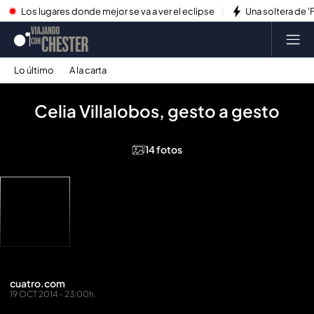
Los lugares donde mejor se va a ver el eclipse
Una soltera de '
Lo último
A la carta
Celia Villalobos, gesto a gesto
14 fotos
cuatro.com
19 OCT 2014 - 23:00h.