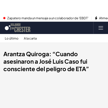
Zapatero manda un mensaje a un colaborador de 'EBDT'
Ahmed
Lo último
A la carta
Arantza Quiroga: “Cuando
asesinaron a José Luis Caso fui
consciente del peligro de ETA”