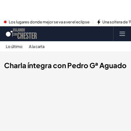
Los lugares donde mejor se va a ver el eclipse
Una soltera de '
Lo último
A la carta
Charla íntegra con Pedro Gª Aguado