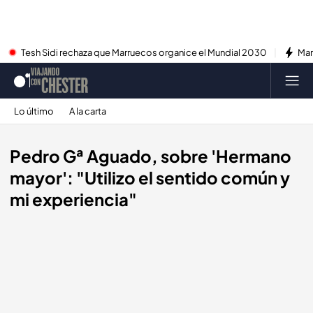
Tesh Sidi rechaza que Marruecos organice el Mundial 2030
Mar
Lo último
A la carta
Pedro Gª Aguado, sobre 'Hermano
mayor': "Utilizo el sentido común y
mi experiencia"