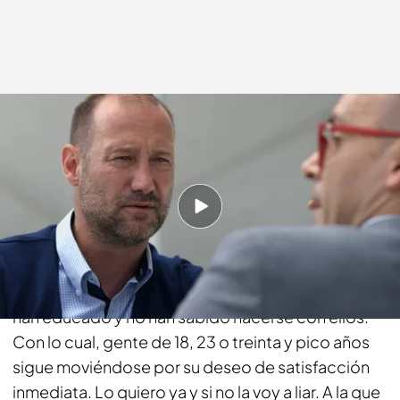
Cuatro.com
28 SEP 2014 - 22:55h.
Compartir
Pedro Gª Aguado:
¿Qué les pasa a los chavales
de 'Hermano mayor'? No les han hablado o no les
han educado y no han sabido hacerse con ellos.
Con lo cual, gente de 18, 23 o treinta y pico años
sigue moviéndose por su deseo de satisfacción
inmediata. Lo quiero ya y si no la voy a liar. A la que