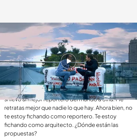
Cuatro.com
28 SEP 2014 - 22:15h.
Compartir
Risto Mejide:
Para mí, Podemos lo que ha
significado es una excelente fotografía. Es como
si llevo al mejor reportero del mundo a Siria. Me
retratas mejor que nadie lo que hay. Ahora bien, no
te estoy fichando como reportero. Te estoy
fichando como arquitecto. ¿Dónde están las
propuestas?