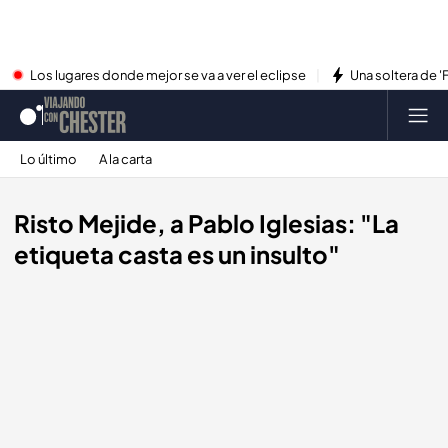
Los lugares donde mejor se va a ver el eclipse
Una soltera de '
Lo último
A la carta
Risto Mejide, a Pablo Iglesias: "La
etiqueta casta es un insulto"