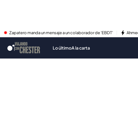
Zapatero manda un mensaje a un colaborador de 'EBDT'
Ahmed
Lo último
A la carta