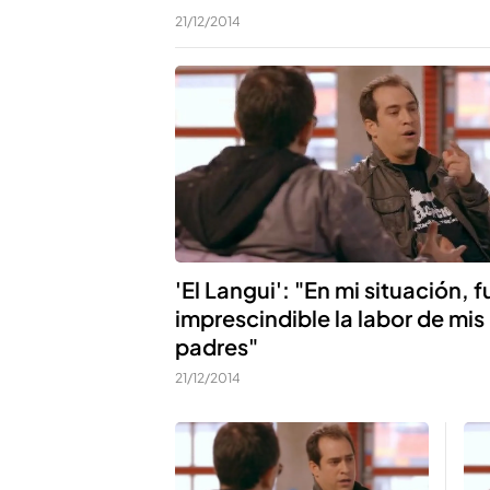
21/12/2014
'El Langui': "En mi situación, f
imprescindible la labor de mis
padres"
21/12/2014