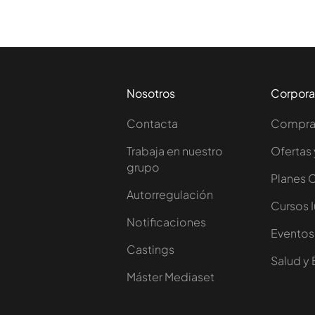
Nosotros
Corpora
Contacta
Comprar
Trabaja en nuestro
Ofertas 
grupo
Planes 
Autorregulación
Cursos 
Notificaciones
Eventos
Castings
Salud y 
Máster Mediaset