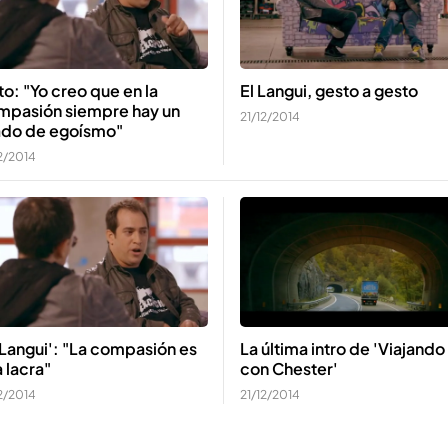
to: "Yo creo que en la
El Langui, gesto a gesto
mpasión siempre hay un
21/12/2014
ado de egoísmo"
2/2014
 Langui': "La compasión es
La última intro de 'Viajando
 lacra"
con Chester'
2/2014
21/12/2014