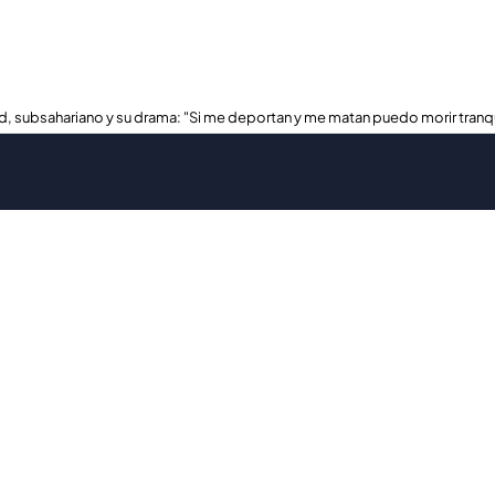
, subsahariano y su drama: "Si me deportan y me matan puedo morir tranq