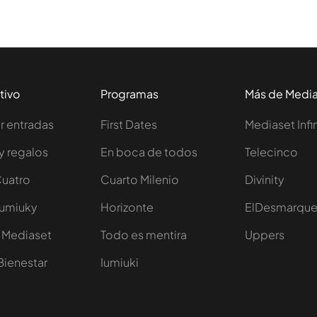
tivo
Programas
Más de Medi
 entradas
First Dates
Mediaset Infi
y regalos
En boca de todos
Telecinco
Cuatro
Cuarto Milenio
Divinity
Iumiuky
Horizonte
ElDesmarqu
 Mediaset
Todo es mentira
Uppers
Bienestar
Iumiuki