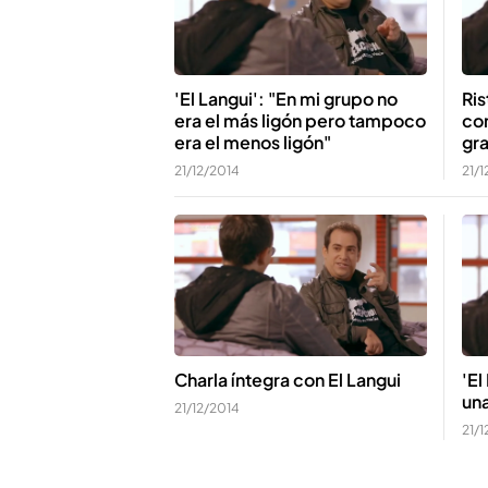
'El Langui': "En mi grupo no
Ris
era el más ligón pero tampoco
co
era el menos ligón"
gr
21/12/2014
21/1
Charla íntegra con El Langui
'El
una
21/12/2014
21/1