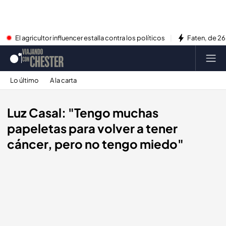
El agricultor influencer estalla contra los políticos
Faten, de 26
Lo último
A la carta
Luz Casal: "Tengo muchas
papeletas para volver a tener
cáncer, pero no tengo miedo"