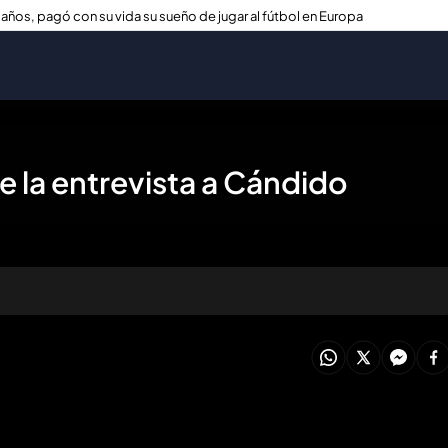
 años, pagó con su vida su sueño de jugar al fútbol en Europa
 la entrevista a Cándido
oducir todo