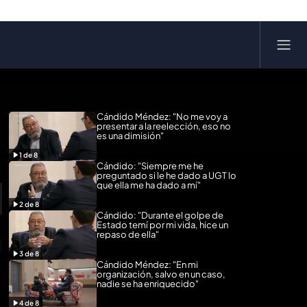
Cándido Méndez: "No me voy a
presentar a la reelección, eso no
es una dimisión"
1
de
8
Cándido: "Siempre me he
preguntado si le he dado a UGT lo
que ella me ha dado a mí"
2
de
8
Cándido: "Durante el golpe de
Estado temí por mi vida, hice un
repaso de ella"
3
de
8
Cándido Méndez: "En mi
organización, salvo en un caso,
nadie se ha enriquecido"
4
de
8