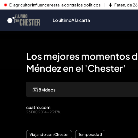
El agricultor influencer estalla contra los políticos
Faten, de 26
Lo último
A la carta
Los mejores momentos de
Méndez en el 'Chester'
8 vídeos
Repr
cuatro.com
23 DIC 2014 - 23:17h.
Viajando con Chester
Temporada 3