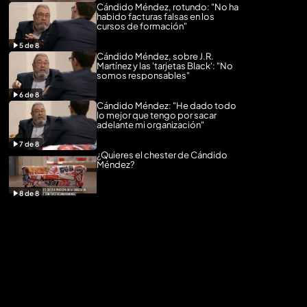
Cándido Méndez, rotundo: "No ha
habido facturas falsas en los
cursos de formación"
5
de
8
Cándido Méndez, sobre J.R.
Martínez y las 'tarjetas Black': "No
somos responsables"
6
de
8
Cándido Méndez: "He dado todo
lo mejor que tengo por sacar
adelante mi organización"
7
de
8
¿Quieres el chester de Cándido
Méndez?
8
de
8