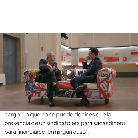
"Cuando Juan Lanzas, el ‘conseguidor’ de los ERE,
se dedicó a ese negocio dejó la UGT. En el caso
de Salvador Mera tendremos que esperar lo que
dice la justicia pero lo que sí puedo decir de él es
que no se ha enriquecido. En mi organización,
salvo en un caso que es el de José Ángel
Fernández Villa, no ha habido nadie que se haya
enriquecido personalmente en el ejercicio de su
cargo. Lo que no se puede decir es que la
presencia de un sindicato era para sacar dinero,
para financiarse, en ningún caso".