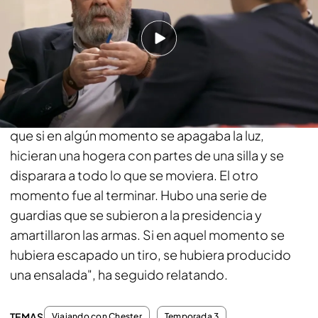
escaño cuando empezaron a disparar. En aquel
momento comencé a dar un repaso acelerado a
mi vida, pensé que no saldría vivo de ahí", ha
declarado el secretario general de UGT. Además,
ha apuntado que hubo dos momentos muy
delicados durante el golpe de Estado. "Tejero dijo
que si en algún momento se apagaba la luz,
hicieran una hogera con partes de una silla y se
disparara a todo lo que se moviera. El otro
momento fue al terminar. Hubo una serie de
guardias que se subieron a la presidencia y
amartillaron las armas. Si en aquel momento se
hubiera escapado un tiro, se hubiera producido
una ensalada", ha seguido relatando.
TEMAS
Viajando con Chester
Temporada 3