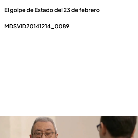
El golpe de Estado del 23 de febrero
MDSVID20141214_0089
Cándido Méndez fue testigo del golpe de Estado
del 23 de febrero de 1981. "Me metí debajo del