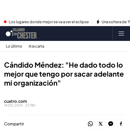
Los lugares donde mejor se va a ver el eclipse
Una soltera de '
Lo último
A la carta
Cándido Méndez: "He dado todo lo
mejor que tengo por sacar adelante
mi organización"
cuatro.com
14 DIC 2014 - 23:18h.
Compartir