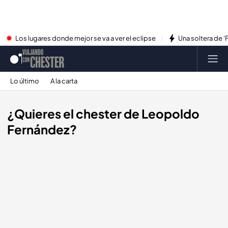
Los lugares donde mejor se va a ver el eclipse
Una soltera de '
Lo último
A la carta
¿Quieres el chester de Leopoldo
Fernández?