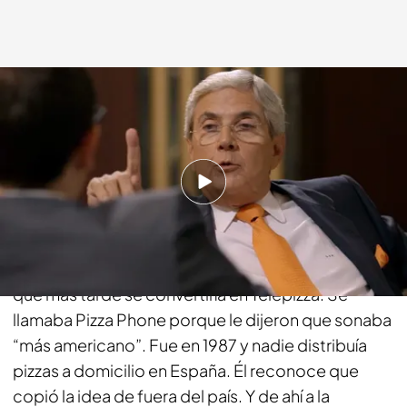
cuatro.com
30 NOV 2014 - 23:16h.
Compartir
Es un empresario exitoso que comenzó con
una
inversión de apenas 60.000 euros
para montar lo
que más tarde se convertiría en Telepizza. Se
llamaba Pizza Phone porque le dijeron que sonaba
“más americano”. Fue en 1987 y nadie distribuía
pizzas a domicilio en España. Él reconoce que
copió la idea de fuera del país. Y de ahí a la