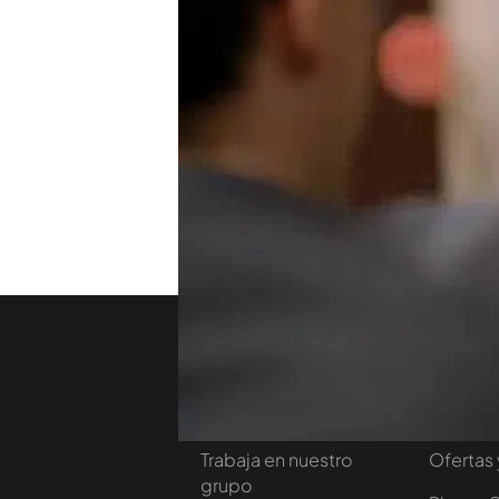
Leopoldo Fernández Pujals
su relación con el Partido 
tristeza por un número de
preguntas de Risto sobre s
opinar de la reforma labor
TEMAS
Viajando con Chester
Nosotros
Corpora
Contacta
Comprar
Trabaja en nuestro
Ofertas 
grupo