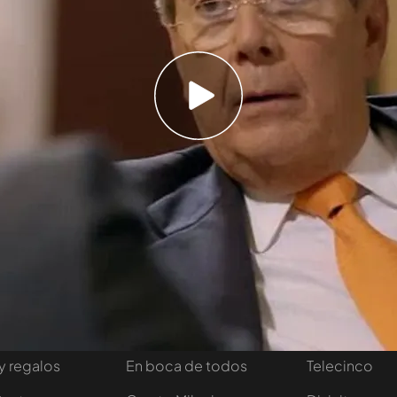
, uno de los mayores empresarios, habla sobre
Popular y la situación actual del partido: "Siento
 personas del PP". También responde a las
u opinión de la reforma laboral: "No puedo
al porque no la conozco".
Temporada 3
tivo
Programas
Más de Medi
 entradas
First Dates
Mediaset Infi
y regalos
En boca de todos
Telecinco