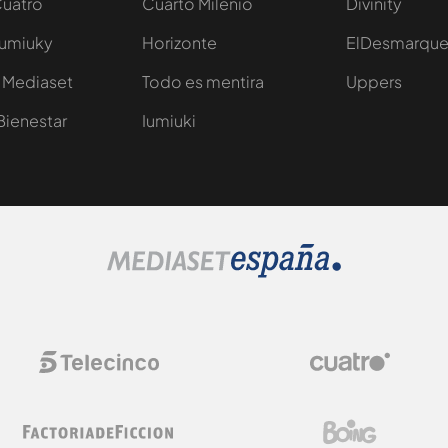
Cuatro
Cuarto Milenio
Divinity
Iumiuky
Horizonte
ElDesmarqu
 Mediaset
Todo es mentira
Uppers
Bienestar
Iumiuki