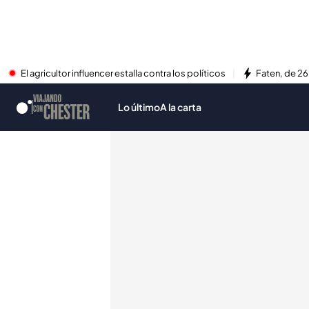
El agricultor influencer estalla contra los políticos
Faten, de 26
Lo último
A la carta