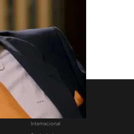
aset
Noticias Cuatro
nity
Nacional
Internacional