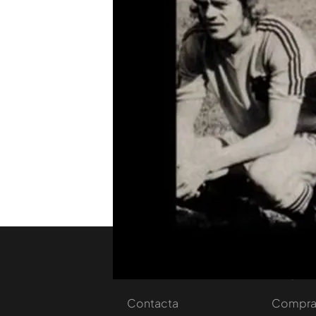
El holandés fue uno de los 
mi suegro. Yo con 17 años 
juvenil y pasaba al primer
Acompañado de mi suegro l
bien, que no era justo que
primer equipo”, le cuenta 
de las rayas de la camiseta
TEMAS
Viajando con Chester
Nosotros
Corpora
Contacta
Comprar