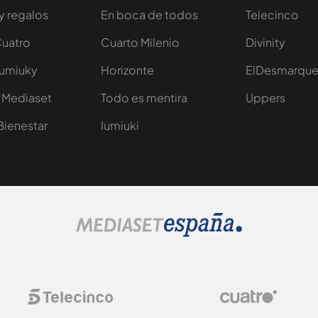
y regalos
En boca de todos
Telecinco
Cuatro
Cuarto Milenio
Divinity
Iumiuky
Horizonte
ElDesmarqu
 Mediaset
Todo es mentira
Uppers
Bienestar
Iumiuki