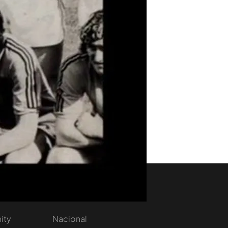
aset
Noticias Cuatro
nity
Nacional