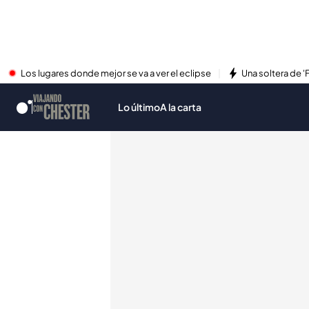
Los lugares donde mejor se va a ver el eclipse
Una soltera de '
Lo último
A la carta