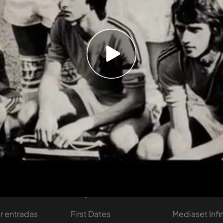
primeros jugadores en utilizar manager. “Si, era
sabía poco de contratos, él me dijo que si yo era
 equipo eso había que ajustarlo de alguna manera.
es dije a los dirigentes que no me trataban
 me pagasen como un juvenil y jugase en el
a Risto. También le explicó porque se quitó una
 Adidas en el Mundial 74.
Temporada 3
tivo
Programas
Más de Medi
 entradas
First Dates
Mediaset Infi