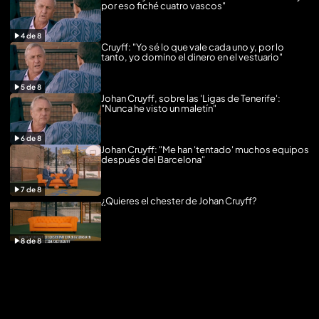
por eso fiché cuatro vascos"
4
de
8
Cruyff: "Yo sé lo que vale cada uno y, por lo
tanto, yo domino el dinero en el vestuario"
5
de
8
Johan Cruyff, sobre las 'Ligas de Tenerife':
"Nunca he visto un maletín"
6
de
8
Johan Cruyff: "Me han 'tentado' muchos equipos
después del Barcelona"
7
de
8
¿Quieres el chester de Johan Cruyff?
8
de
8