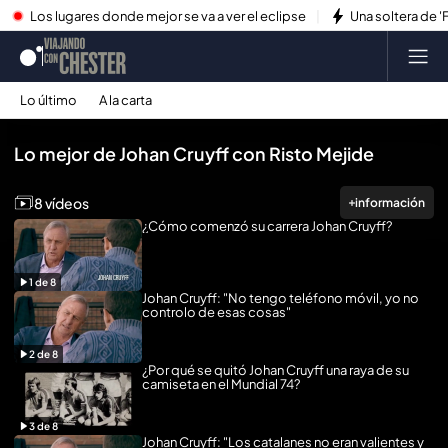
Los lugares donde mejor se va a ver el eclipse
Una soltera de '
Lo último
A la carta
Reproducir todo
Lo mejor de Johan Cruyff con Risto Mejide
8 vídeos
información
¿Cómo comenzó su carrera Johan Cruyff?
1
de
8
Johan Cruyff: "No tengo teléfono móvil, yo no
controlo de esas cosas"
2
de
8
¿Por qué se quitó Johan Cruyff una raya de su
camiseta en el Mundial 74?
3
de
8
Johan Cruyff: "Los catalanes no eran valientes y