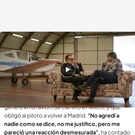
cuatro.com
23 NOV 2014 - 23:22h.
Compartir
Hace algunos años, Melendi fue protagonista de
muchas noticias debido a una gran discusión que
generó en un avión, de camino a México, y que
obligó al piloto a volver a Madrid.
"No agredí a
nadie como se dice, no me justifico, pero me
pareció una reacción desmesurada",
ha contado