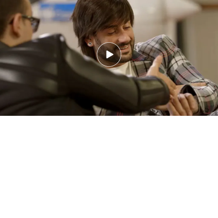
Melendi declara que sus rastas formaban más
parte del pasado que del futuro:
"Las rastas iban
demasiado con lo que fui.
Mi madre las tiene
guardadas y eso que al principio no le gustaban
mucho". También ha hablado de sus tatuajes: "Me
arrepiento de muchos, estoy intentando quitarme
o modificar algunos."