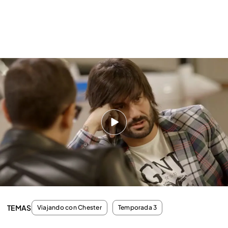
Melendi ha confesado que su último voto fue para
Rosa Díez, pero ha afirmado que ahora se está
pensando a quién votar en las próximas
elecciones.
"Pablo Iglesias es un tipo con ideales.
No comulgo con todos sus ideales.
Cuando
alguien te dice cosas tan sencillas parece
demagogia, pero en realidad son cosas sencillas",
ha dicho el cantante.
TEMAS
Viajando con Chester
Temporada 3