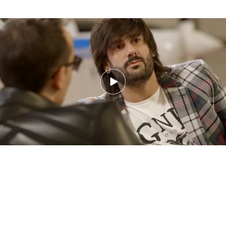
Risto se ha quedado impresionado con la visión
pesimista que el cantante ha mostrado durante la
entrevista. Melendi le ha respondido a las
cuestiones sobre la relación entre su situación
actual personal y su nuevo disco:
"No puedo
evitar hablar del pasado desde un punto de vista
autolesivo.
No me tengo miedo a mí mismo pero
si que me tengo respeto".