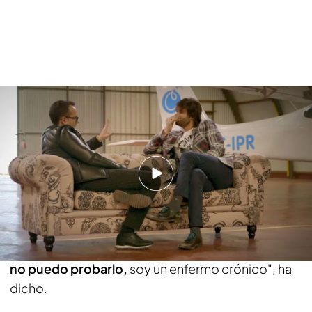
"Cada disco es el reflejo del momento de la vida
que está atravesando el artista, en mis tres
primeros discos se notaba en qué punto
estaba",
ha afirmado Melendi. El cantante ha
confesado que con 17 años comenzó a tomar
cocaína y que se considera adicto a las drogas, en
su vida ha tomado cocaína, alcohol e incluso
varios tipos de fármacos.
"Yo soy adicto porque
no puedo probarlo,
soy un enfermo crónico", ha
dicho.