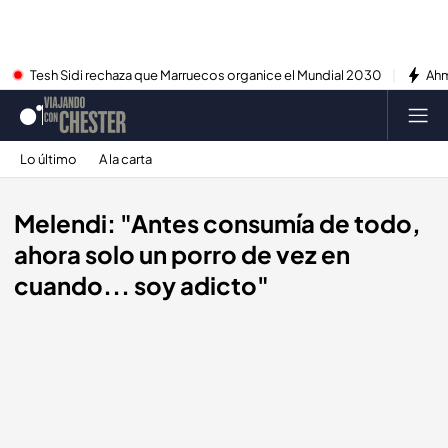
Tesh Sidi rechaza que Marruecos organice el Mundial 2030
Ahm
Lo último
A la carta
Melendi: "Antes consumía de todo,
ahora solo un porro de vez en
cuando... soy adicto"