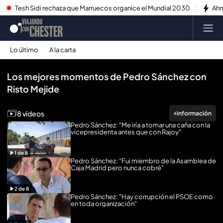
Tesh Sidi rechaza que Marruecos organice el Mundial 2030
Ahm
Lo último
A la carta
Reproducir todo
Los mejores momentos de Pedro Sánchez con
Risto Mejide
8 vídeos
información
Pedro Sánchez: "Me iría a tomar una caña con la
vicepresidenta antes que con Rajoy"
1
de
8
Pedro Sánchez: "Fui miembro de la Asamblea de
Caja Madrid pero nunca cobré"
2
de
8
Pedro Sánchez: "Hay corrupción el PSOE como
en toda organización"