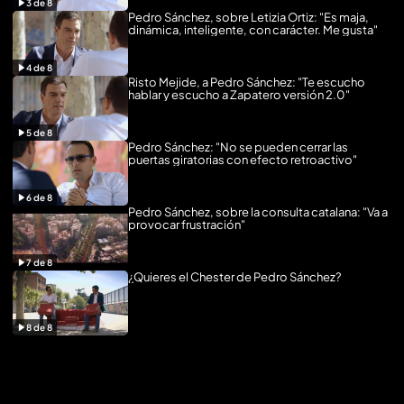
3
de
8
Pedro Sánchez, sobre Letizia Ortiz: "Es maja,
dinámica, inteligente, con carácter. Me gusta"
4
de
8
Risto Mejide, a Pedro Sánchez: "Te escucho
hablar y escucho a Zapatero versión 2.0"
5
de
8
Pedro Sánchez: "No se pueden cerrar las
puertas giratorias con efecto retroactivo"
6
de
8
Pedro Sánchez, sobre la consulta catalana: "Va a
provocar frustración"
7
de
8
¿Quieres el Chester de Pedro Sánchez?
8
de
8