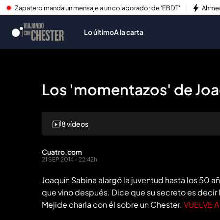
Zapatero manda un mensaje a un colaborador de 'EBDT'
Ahmed
Lo último
A la carta
Los 'momentazos' de Joa
8 vídeos
Repr
Cuatro.com
21 SEP 2014 - 22:42h.
Joaquín Sabina alargó la juventud hasta los 50 añ
que vino después. Dice que su secreto es decir 
Mejide charla con él sobre un Chester.
VUELVE A