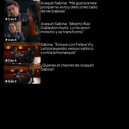
Joaquín Sabina: "Me gusta la tele
porque no estoy desconectado
de las bajezas"
5
de
8
Joaquín Sabina: "Alberto Ruiz
Gallardón murió. Lo hicieron
ministro y se transformó"
6
de
8
Sabina: "Estuve con Felipe VI y
Letizia leyendo versos satírico
contra la monarquía"
7
de
8
¿Quieres el chester de Joaquín
Sabina?
8
de
8