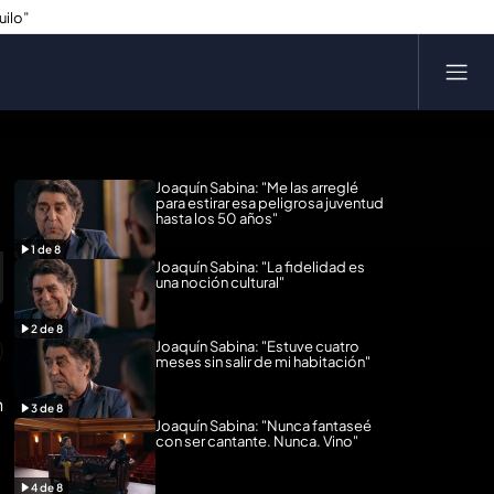
uilo”
Joaquín Sabina: "Me las arreglé
para estirar esa peligrosa juventud
hasta los 50 años"
1
de
8
Joaquín Sabina: "La fidelidad es
una noción cultural"
2
de
8
Joaquín Sabina: "Estuve cuatro
meses sin salir de mi habitación"
n
3
de
8
Joaquín Sabina: "Nunca fantaseé
con ser cantante. Nunca. Vino"
4
de
8