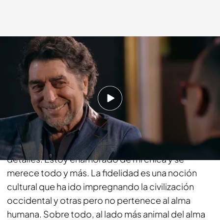
Cuatro.com
21 SEP 2014 - 22:40h.
Compartir
Joaquín Sabina:
En la actualidad, soy monógamo
pero no fundamentalista. No entremos en
detalles. Estoy enamorado de mi chica y se
merece todo y más. La fidelidad es una noción
cultural que ha ido impregnando la civilización
occidental y otras pero no pertenece al alma
humana. Sobre todo, al lado más animal del alma