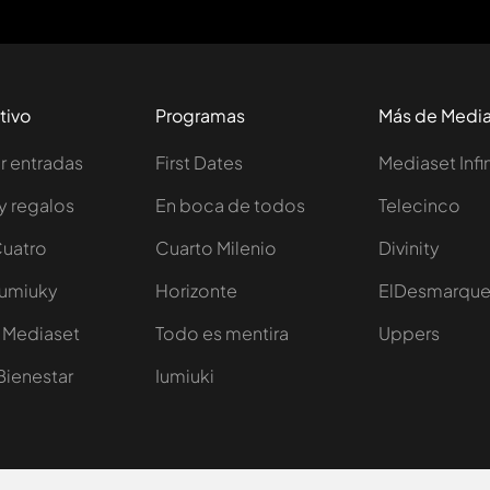
tivo
Programas
Más de Medi
 entradas
First Dates
Mediaset Infi
y regalos
En boca de todos
Telecinco
Cuatro
Cuarto Milenio
Divinity
Iumiuky
Horizonte
ElDesmarqu
 Mediaset
Todo es mentira
Uppers
Bienestar
Iumiuki