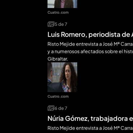
Cuatro.com
5
de
7
Luis Romero, periodista de 
Risto Mejide entrevista a José Mª Carras
y a numerosos afectados sobre el hist
Gibraltar.
Cuatro.com
6
de
7
Núria Gómez, trabajadora e
Risto Mejide entrevista a José Mª Carras