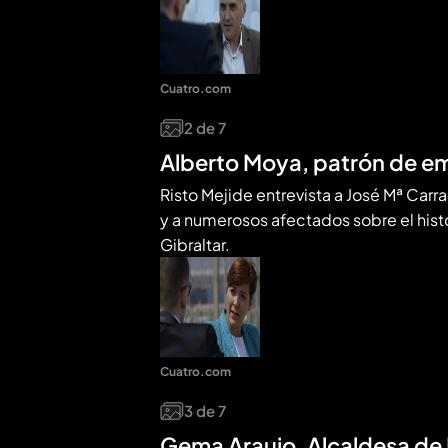
Cuatro.com
2
de
7
Alberto Moya, patrón de emb
Risto Mejide entrevista a José Mª Carras
y a numerosos afectados sobre el hist
Gibraltar.
Cuatro.com
3
de
7
Gema Araujo, Alcaldesa de 